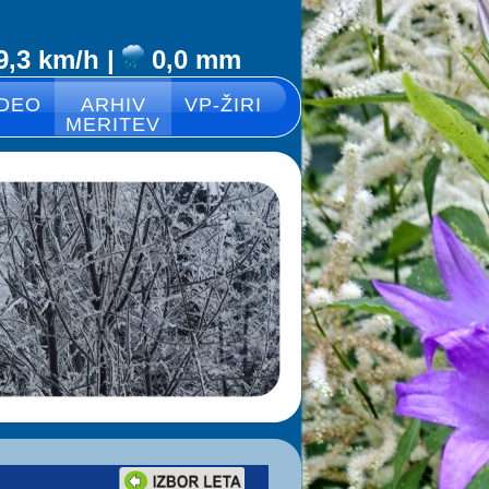
9,3
km/h
|
0,0
mm
IDEO
ARHIV
VP-ŽIRI
MERITEV
.....................-