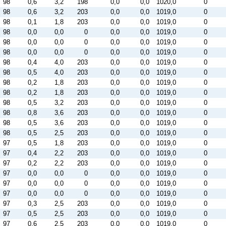
98
0,6
3,2
198
0,0
0,0
1020,0
0
98
0,6
3,2
203
0,0
0,0
1019,0
0
98
0,1
1,8
203
0,0
0,0
1019,0
0
98
0,0
0,0
0
0,0
0,0
1019,0
0
98
0,0
0,0
0
0,0
0,0
1019,0
0
98
0,0
0,0
0
0,0
0,0
1019,0
0
98
0,4
4,0
203
0,0
0,0
1019,0
0
98
0,5
4,0
203
0,0
0,0
1019,0
0
98
0,2
1,8
203
0,0
0,0
1019,0
0
98
0,2
1,8
203
0,0
0,0
1019,0
0
98
0,5
3,2
203
0,0
0,0
1019,0
0
98
0,8
3,6
203
0,0
0,0
1019,0
0
98
0,5
3,6
203
0,0
0,0
1019,0
0
98
0,5
2,5
203
0,0
0,0
1019,0
0
97
0,5
1,8
203
0,0
0,0
1019,0
0
97
0,4
2,2
203
0,0
0,0
1019,0
0
97
0,2
2,2
203
0,0
0,0
1019,0
0
97
0,0
0,0
0
0,0
0,0
1019,0
0
97
0,0
0,0
0
0,0
0,0
1019,0
0
97
0,0
0,0
0
0,0
0,0
1019,0
0
97
0,3
2,5
203
0,0
0,0
1019,0
0
97
0,5
2,5
203
0,0
0,0
1019,0
0
97
0,6
2,5
203
0,0
0,0
1019,0
0