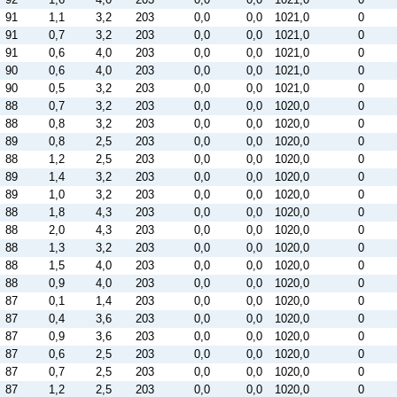
91
1,1
3,2
203
0,0
0,0
1021,0
0
91
0,7
3,2
203
0,0
0,0
1021,0
0
91
0,6
4,0
203
0,0
0,0
1021,0
0
90
0,6
4,0
203
0,0
0,0
1021,0
0
90
0,5
3,2
203
0,0
0,0
1021,0
0
88
0,7
3,2
203
0,0
0,0
1020,0
0
88
0,8
3,2
203
0,0
0,0
1020,0
0
89
0,8
2,5
203
0,0
0,0
1020,0
0
88
1,2
2,5
203
0,0
0,0
1020,0
0
89
1,4
3,2
203
0,0
0,0
1020,0
0
89
1,0
3,2
203
0,0
0,0
1020,0
0
88
1,8
4,3
203
0,0
0,0
1020,0
0
88
2,0
4,3
203
0,0
0,0
1020,0
0
88
1,3
3,2
203
0,0
0,0
1020,0
0
88
1,5
4,0
203
0,0
0,0
1020,0
0
88
0,9
4,0
203
0,0
0,0
1020,0
0
87
0,1
1,4
203
0,0
0,0
1020,0
0
87
0,4
3,6
203
0,0
0,0
1020,0
0
87
0,9
3,6
203
0,0
0,0
1020,0
0
87
0,6
2,5
203
0,0
0,0
1020,0
0
87
0,7
2,5
203
0,0
0,0
1020,0
0
87
1,2
2,5
203
0,0
0,0
1020,0
0