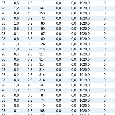
97
0,5
2,5
1
0,0
0,0
1020,0
0
98
1,2
4,0
147
0,0
0,0
1020,0
0
98
0,9
4,0
158
0,0
0,0
1020,0
0
98
0,6
3,2
72
0,0
0,0
1020,0
0
98
1,0
3,2
80
0,0
0,0
1020,0
0
98
0,5
2,5
99
0,0
0,0
1020,0
0
98
0,1
1,8
97
0,0
0,0
1020,0
0
98
0,8
3,6
80
0,0
0,0
1020,0
0
98
1,3
3,6
24
0,0
0,0
1020,0
0
98
1,0
3,2
314
0,0
0,0
1020,0
0
98
0,4
2,5
314
0,0
0,0
1020,0
0
98
0,5
3,2
314
0,0
0,0
1020,0
0
98
0,5
3,2
314
0,0
0,0
1020,0
0
98
0,2
2,5
314
0,0
0,0
1020,0
0
98
0,2
2,5
314
0,0
0,0
1019,0
0
98
0,3
2,5
314
0,0
0,0
1019,0
0
98
1,0
4,0
241
0,0
0,0
1019,0
0
98
1,3
4,0
123
0,0
0,0
1020,0
0
98
0,8
3,6
84
0,0
0,0
1020,0
0
98
0,3
2,2
74
0,0
0,0
1020,0
0
98
0,0
0,0
0
0,0
0,0
1020,0
0
98
0,1
1,8
168
0,0
0,0
1020,0
0