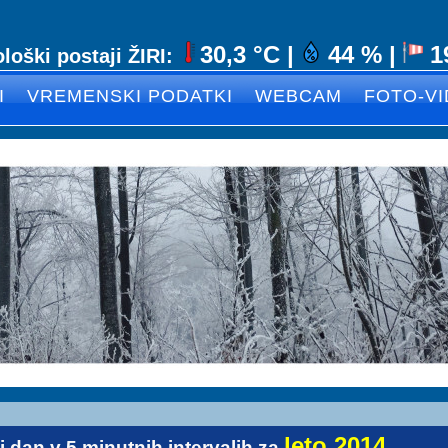
30,3
°C |
44
% |
1
oški postaji ŽIRI:
I
VREMENSKI PODATKI
WEBCAM
FOTO-V
leto 2014
ni dan v
5 minutnih intervalih za
... ... ....