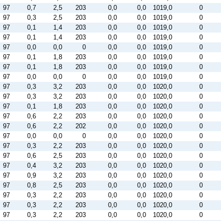
97
0,7
2,5
203
0,0
0,0
1019,0
0
97
0,3
2,5
203
0,0
0,0
1019,0
0
97
0,1
1,4
203
0,0
0,0
1019,0
0
97
0,1
1,4
203
0,0
0,0
1019,0
0
97
0,0
0,0
0
0,0
0,0
1019,0
0
97
0,1
1,8
203
0,0
0,0
1019,0
0
97
0,1
1,8
203
0,0
0,0
1019,0
0
97
0,0
0,0
0
0,0
0,0
1019,0
0
97
0,3
3,2
203
0,0
0,0
1020,0
0
97
0,3
3,2
203
0,0
0,0
1020,0
0
97
0,1
1,8
203
0,0
0,0
1020,0
0
97
0,6
2,2
203
0,0
0,0
1020,0
0
97
0,6
2,2
202
0,0
0,0
1020,0
0
97
0,0
0,0
0
0,0
0,0
1020,0
0
97
0,3
2,2
203
0,0
0,0
1020,0
0
97
0,6
2,5
203
0,0
0,0
1020,0
0
97
0,4
3,2
203
0,0
0,0
1020,0
0
97
0,9
3,2
203
0,0
0,0
1020,0
0
97
0,8
2,5
203
0,0
0,0
1020,0
0
97
0,3
2,2
203
0,0
0,0
1020,0
0
97
0,3
2,2
203
0,0
0,0
1020,0
0
97
0,3
2,2
203
0,0
0,0
1020,0
0