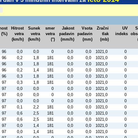
nost
Hitrost
Sunek
smer
Jakost
Vsota
Zračni
UV
S
(%)
vetra
vetra
vetra
padavin
padavin
tlak
indeks
obs
(km/h)
(km/h)
(°)
(mm/h)
(mm)
(mb)
96
0,0
0,0
0
0,0
0,0
1021,0
0
96
0,2
1,8
181
0,0
0,0
1021,0
0
96
0,3
1,8
181
0,0
0,0
1021,0
0
96
0,2
1,4
181
0,0
0,0
1021,0
0
96
0,3
1,8
181
0,0
0,0
1021,0
0
97
0,3
1,8
181
0,0
0,0
1021,0
0
97
0,0
0,0
0
0,0
0,0
1021,0
0
97
0,0
0,0
0
0,0
0,0
1021,0
0
97
0,0
0,0
0
0,0
0,0
1021,0
0
97
0,1
2,2
181
0,0
0,0
1021,0
0
97
0,6
2,5
181
0,0
0,0
1021,0
0
97
0,6
2,5
181
0,0
0,0
1021,0
0
97
0,0
1,4
181
0,0
0,0
1021,0
0
97
0,0
1,4
181
0,0
0,0
1021,0
0
97
0,0
0,0
0
0,0
0,0
1021,0
0