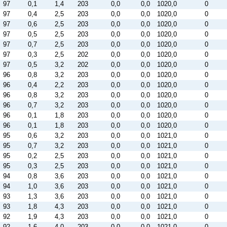
97
0,1
1,4
203
0,0
0,0
1020,0
0
97
0,4
2,5
203
0,0
0,0
1020,0
0
97
0,6
2,5
203
0,0
0,0
1020,0
0
97
0,5
2,5
203
0,0
0,0
1020,0
0
97
0,7
2,5
203
0,0
0,0
1020,0
0
97
0,3
2,5
202
0,0
0,0
1020,0
0
97
0,5
3,2
202
0,0
0,0
1020,0
0
96
0,8
3,2
203
0,0
0,0
1020,0
0
96
0,4
2,2
203
0,0
0,0
1020,0
0
96
0,8
3,2
203
0,0
0,0
1020,0
0
96
0,7
3,2
203
0,0
0,0
1020,0
0
96
0,1
1,8
203
0,0
0,0
1020,0
0
96
0,1
1,8
203
0,0
0,0
1020,0
0
95
0,6
3,2
203
0,0
0,0
1021,0
0
95
0,7
3,2
203
0,0
0,0
1021,0
0
95
0,2
2,5
203
0,0
0,0
1021,0
0
95
0,3
2,5
203
0,0
0,0
1021,0
0
94
0,8
3,6
203
0,0
0,0
1021,0
0
94
1,0
3,6
203
0,0
0,0
1021,0
0
93
1,3
3,6
203
0,0
0,0
1021,0
0
93
1,8
4,3
203
0,0
0,0
1021,0
0
92
1,9
4,3
203
0,0
0,0
1021,0
0
92
1,6
4,0
203
0,0
0,0
1021,0
0