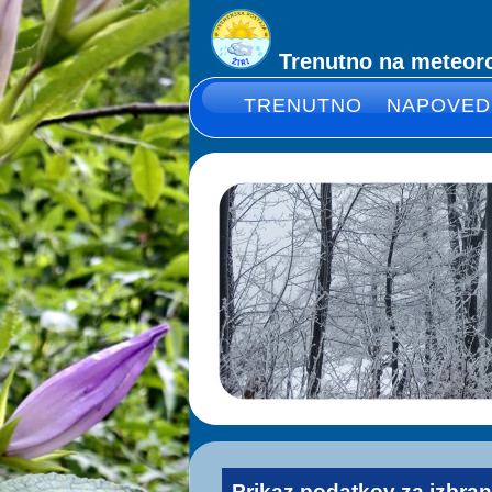
Trenutno na meteorol
TRENUTNO
NAPOVED
Prikaz podatkov za izbra