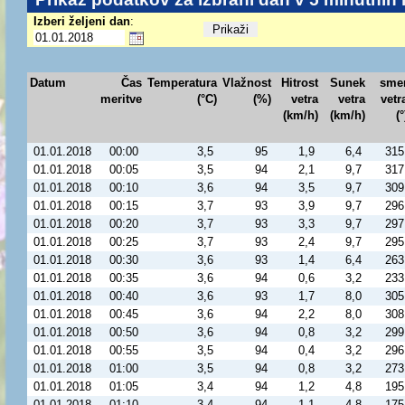
Izberi željeni dan
:
Datum
Čas
Temperatura
Vlažnost
Hitrost
Sunek
sme
meritve
(°C)
(%)
vetra
vetra
vetr
(km/h)
(km/h)
(°
01.01.2018
00:00
3,5
95
1,9
6,4
315
01.01.2018
00:05
3,5
94
2,1
9,7
317
01.01.2018
00:10
3,6
94
3,5
9,7
309
01.01.2018
00:15
3,7
93
3,9
9,7
296
01.01.2018
00:20
3,7
93
3,3
9,7
297
01.01.2018
00:25
3,7
93
2,4
9,7
295
01.01.2018
00:30
3,6
93
1,4
6,4
263
01.01.2018
00:35
3,6
94
0,6
3,2
233
01.01.2018
00:40
3,6
93
1,7
8,0
305
01.01.2018
00:45
3,6
94
2,2
8,0
308
01.01.2018
00:50
3,6
94
0,8
3,2
299
01.01.2018
00:55
3,5
94
0,4
3,2
296
01.01.2018
01:00
3,5
94
0,8
3,2
273
01.01.2018
01:05
3,4
94
1,2
4,8
195
01.01.2018
01:10
3,4
94
1,1
4,8
175