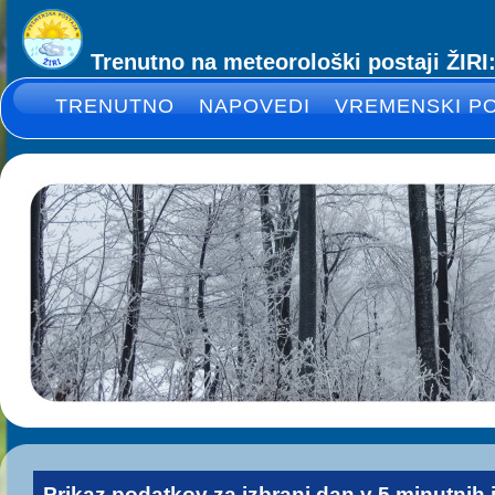
Trenutno na meteorološki postaji ŽIRI
TRENUTNO
NAPOVEDI
VREMENSKI P
Prikaz podatkov za izbrani dan v
5 minutnih 